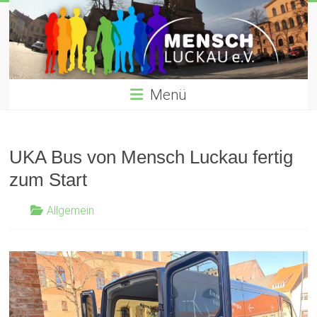
Zum
Inhalt
gemeinnütziger verein für Willkommenskultur für Flüchtlinge
springen
Menü
UKA Bus von Mensch Luckau fertig
zum Start
Allgemein