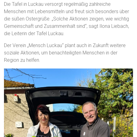
Die Tafel in Luckau versorgt regelmäßig zahlreiche
Menschen mit Lebensmitteln und freut sich besonders über
die süßen Ostergrüße. „Solche Aktionen zeigen, wie wichtig
Gemeinschaft und Zusammenhalt sind“, sagt Ilona Liebach,
die Leiterin der Tafel Luckau.
Der Verein „Mensch Luckau“ plant auch in Zukunft weitere
soziale Aktionen, um benachteiligten Menschen in der
Region zu helfen.