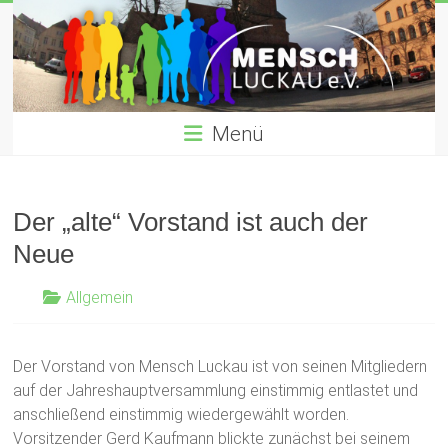
Zum
Inhalt
gemeinnütziger verein für Willkommenskultur für Flüchtlinge
springen
Menü
Der „alte“ Vorstand ist auch der
Neue
Allgemein
Der Vorstand von Mensch Luckau ist von seinen Mitgliedern
auf der Jahreshauptversammlung einstimmig entlastet und
anschließend einstimmig wiedergewählt worden.
Vorsitzender Gerd Kaufmann blickte zunächst bei seinem