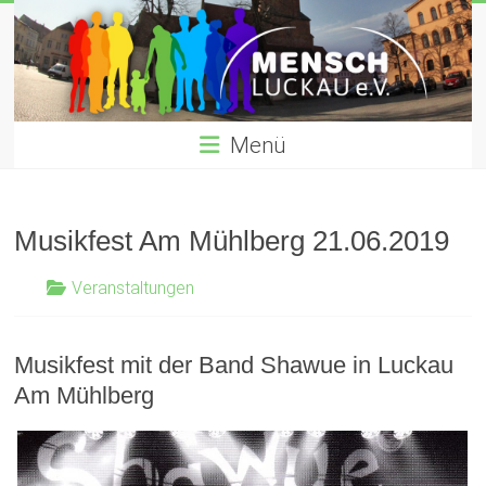
Zum
Inhalt
gemeinnütziger verein für Willkommenskultur für Flüchtlinge
springen
Menü
Musikfest Am Mühlberg 21.06.2019
Veranstaltungen
Musikfest mit der Band Shawue in Luckau
Am Mühlberg