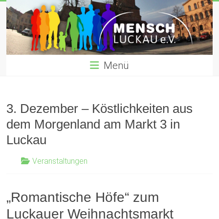
Zum
Inhalt
gemeinnütziger verein für Willkommenskultur für Flüchtlinge
springen
Menü
3. Dezember – Köstlichkeiten aus
dem Morgenland am Markt 3 in
Luckau
Veranstaltungen
„Romantische Höfe“ zum
Luckauer Weihnachtsmarkt