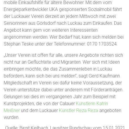
mobile Einkaufshilfe für ältere Bewohner. Mit dem vom
Energiepark­entwickler UKA gesponserten Sozialmobil fährt
der Luckauer Verein derzeit an jedem Mittwoch mit zwei
Seniorinnen aus Görlsdorf nach Luckau zum Einkaufen. Das
Angebot kann gern von weiteren Interessenten
angenommen werden. Wer Bedarf hat, kann sich melden bei
Stephan Teske unter der Telefonnummer: 0170 1703524.
„Unser Verein ist offen für alle, unsere Angebote richten sich
nicht nur an Geflüchtete und Migranten. Wer sich mit Ideen
einbringen möchte, die das Zusammenleben in Luckau
befördern, kann sich bei uns melden“, sagt Gerd Kaufmann.
Mitgliedschaft im Verein sei dafür keine Voraussetzung, der
Verein unterstütze dabei unter anderem mit Förderanträgen.
Gelungen sei dies im vergangenen Jahr zum Beispiel mit
Kunstprojekten, die von der Calauer
Künstlerin Katrin
Meißner
und dem Luckauer
Künstler Reza Reza
angeboten
wurden.
Quelle: Birgit Keilbach, Lausitzer Rundschau vom 15.01.2021