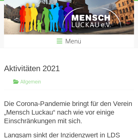
Zum
Inhalt
gemeinnütziger verein für Willkommenskultur für Flüchtlinge
springen
Menü
Aktivitäten 2021
Allgemein
Die Corona-Pandemie bringt für den Verein
„Mensch Luckau“ nach wie vor einige
Einschränkungen mit sich.
Langsam sinkt der Inzidenzwert in LDS